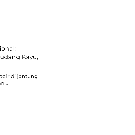
onal:
 Gudang Kayu,
adir di jantung
n...