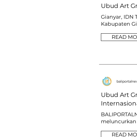
Ubud Art G
Gianyar, IDN
Kabupaten Gi
READ MO
baliportaln
Ubud Art G
Internasiona
BALIPORTALNE
meluncurkan U
READ MO