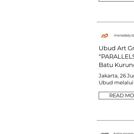
mensdaily.i
Ubud Art G
“PARALLELS:
Batu Kurung
Jakarta, 26 J
Ubud melaluiU
READ MO
balipuspan