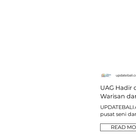
updatebali.
UAG Hadir d
Warisan dan
UPDATEBALI
pusat
seni da
READ MO