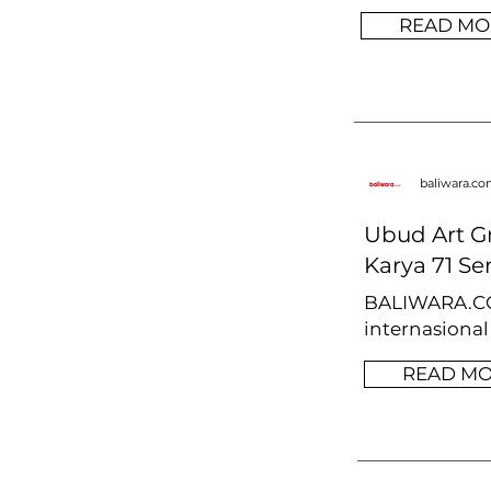
READ MO
baliwara.c
Ubud Art G
Karya 71 S
BALIWARA.COM
internasiona
READ M