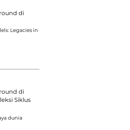
round di
ls: Legacies in
round di
eksi Siklus
aya dunia