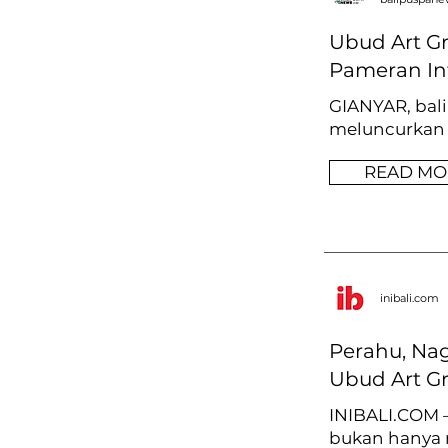
Ubud Art Gr
Pameran In
GIANYAR, bali
meluncurkan U
READ MO
inibali.com
Perahu, Nag
Ubud Art G
INIBALI.COM 
bukan hanya m