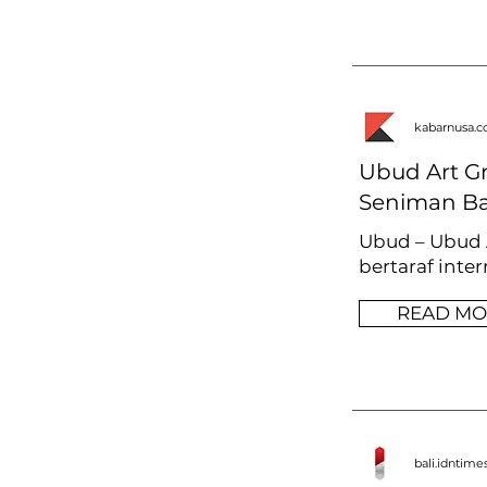
kabarnusa.
Ubud Art G
Seniman Ba
Ubud – Ubud 
bertaraf inter
READ MO
bali.idntim