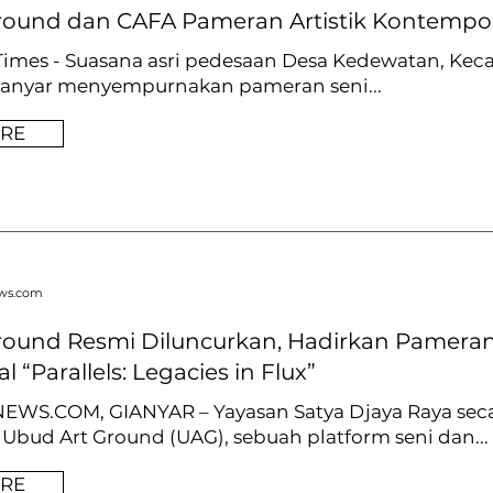
round dan CAFA Pameran Artistik Kontempo
 Times - Suasana asri pedesaan Desa Kedewatan, Ke
anyar menyempurnakan pameran seni...
RE
ews.com
round Resmi Diluncurkan, Hadirkan Pameran
l “Parallels: Legacies in Flux”
WS.COM, GIANYAR – Yayasan Satya Djaya Raya seca
bud Art Ground (UAG), sebuah platform seni dan...
RE