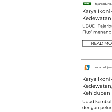
fajarbadung
Karya Ikoni
Kedewatan
UBUD, Fajarba
Flux’ menanda
READ MO
radarbali.ja
Karya Ikoni
Kedewatan, S
Kehidupan 
Ubud kembali
dengan pelunc