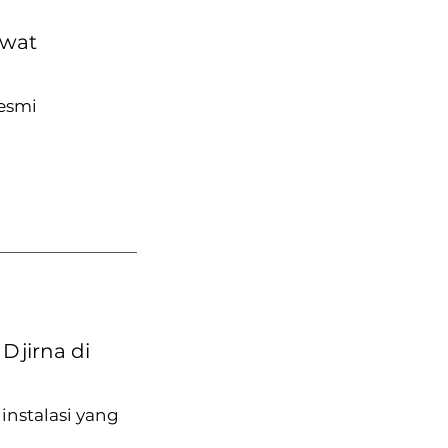
ewat
resmi
Djirna di
nstalasi yang