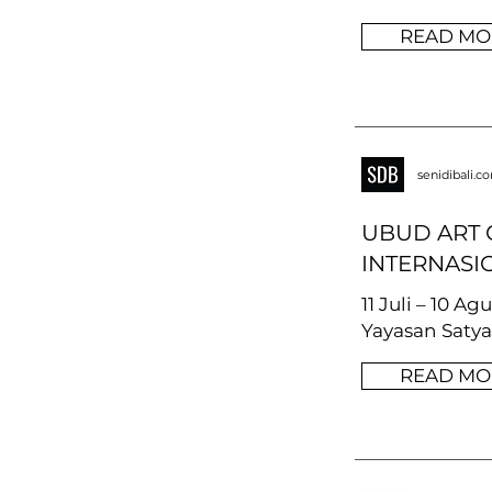
READ MO
senidibali.c
UBUD ART
INTERNASIO
11 Juli – 10 A
Yayasan Saty
READ MO