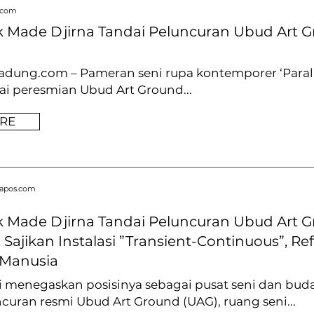
.com
k Made Djirna Tandai Peluncuran Ubud Art G
dung.com – Pameran seni rupa kontemporer ‘Paralle
i peresmian Ubud Art Ground...
RE
wapos.com
k Made Djirna Tandai Peluncuran Ubud Art G
ajikan Instalasi ”Transient-Continuous”, Refl
Manusia
 menegaskan posisinya sebagai pusat seni dan bud
uran resmi Ubud Art Ground (UAG), ruang seni...